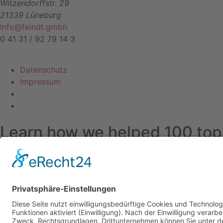
Witzendorffstr. 29
21339 Lüneburg
info@feindt.gmbh
0 41 31 / 92 79 14 3
Datenschutz
Impressum
Learn how we helped 100 top
Let's have a chat
Full Name
Phone