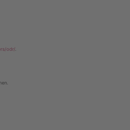
rs/odr/
.
men.